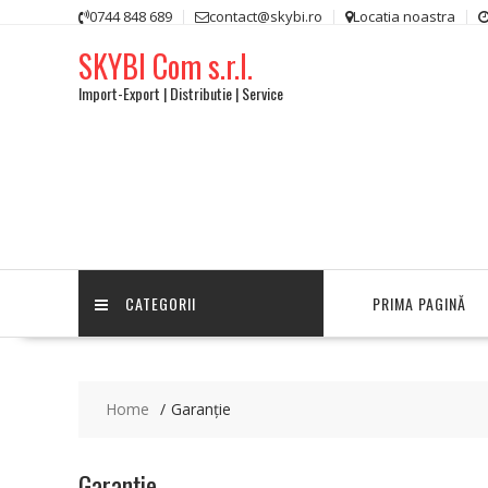
Skip
0744 848 689
contact@skybi.ro
Locatia noastra
to
SKYBI Com s.r.l.
content
Import-Export | Distributie | Service
CATEGORII
PRIMA PAGINĂ
Home
Garanție
Garanție