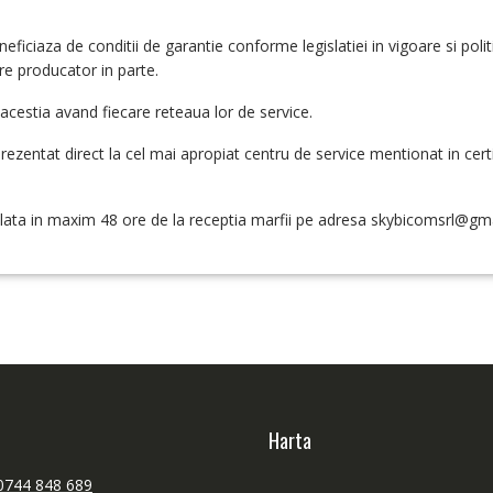
ficiaza de conditii de garantie conforme legislatiei in vigoare si polit
re producator in parte.
 acestia avand fiecare reteaua lor de service.
ezentat direct la cel mai apropiat centru de service mentionat in cert
alata in maxim 48 ore de la receptia marfii pe adresa
skybicomsrl@gm
Harta
0744 848 689