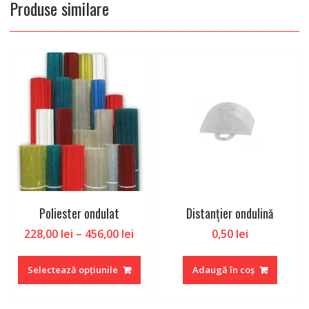
Produse similare
Poliester ondulat
Distanțier ondulină
Interval
228,00
lei
–
456,00
lei
0,50
lei
de
Acest
prețuri:
produs
Selectează opțiunile
Adaugă în coș
228,00 lei
are
până
mai