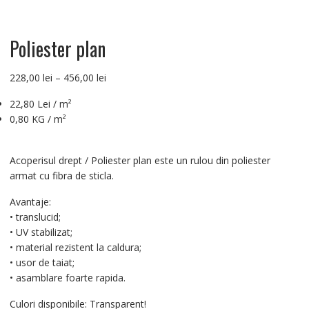
Poliester plan
Interval
228,00
lei
–
456,00
lei
de
22,80 Lei / m²
prețuri:
0,80 KG / m²
228,00 lei
până
la
Acoperisul drept / Poliester plan este un rulou din poliester
456,00 lei
armat cu fibra de sticla.
Avantaje:
• translucid;
• UV stabilizat;
• material rezistent la caldura;
• usor de taiat;
• asamblare foarte rapida.
Culori disponibile: Transparent!