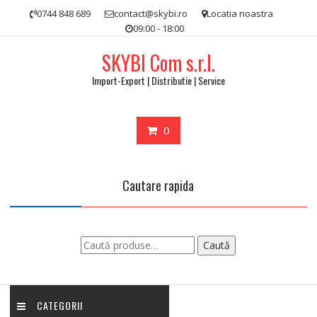
Skip
0744 848 689
contact@skybi.ro
Locatia noastra
to
09:00 - 18:00
content
SKYBI Com s.r.l.
Import-Export | Distributie | Service
0
Cautare rapida
Caută
Caută
după:
CATEGORII